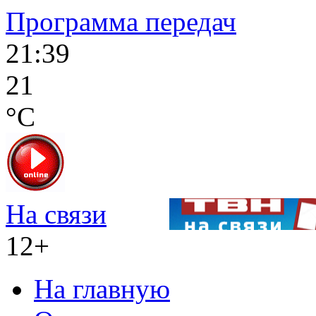
Программа передач
21:39
21
°C
На связи
12+
На главную