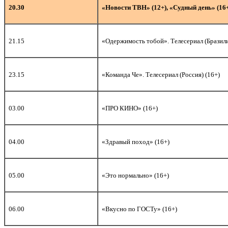
20.30
«Новости ТВН» (12+), «Судный день» (16
21.15
«Одержимость тобой». Телесериал (Бразили
2
3.15
«Команда Че». Телесериал (Россия) (16+)
03.00
«ПРО КИНО» (16+)
04.00
«Здравый поход» (16+)
05.00
«Это нормально» (16+)
06.00
«Вкусно по ГОСТу» (16+)