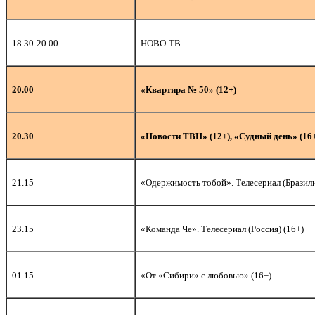
18.30-20.00
НОВО-ТВ
20.00
«Квартира № 50» (12+)
20.30
«Новости ТВН» (12+), «Судный день» (16
21.15
«Одержимость тобой». Телесериал (Бразили
2
3.15
«Команда Че». Телесериал (Россия) (16+)
01.15
«От «Сибири» с любовью» (16+)