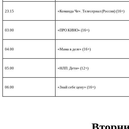
23.15
«Команда Че». Телесериал (Россия) (16+)
03.00
«ПРО КИНО» (16+)
04.00
«Мама в деле» (16+)
05.00
«НЛП. Дети» (12+)
06.00
«Знай себе цену» (16+)
Вторни