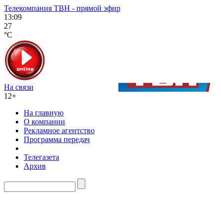
Телекомпания ТВН - прямой эфир
13:09
27
°C
На связи
12+
На главную
О компании
Рекламное агентство
Программа передач
Телегазета
Архив