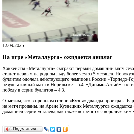
12.09.2025
На игре «Металлурга» ожидается аншлаг
Хоккеисты «Металлурга» сыграют первый домашний матч сезон
станет первым на родном льду более чем за 5 месяцев. Новоку
буллитам одолела действующего чемпиона России «Торпедо-Гор
результативный матч в Норильске – 5:4. «Динамо-Алтай» части
победу в серии буллитов – 4:3.
Отметим, что в прошлом сезоне «Кузня» дважды проиграла Барн
на матч проданы, на Арене Кузнецких Металлургов ожидается а
домашней серии «сталевары» также встретятся с воронежским
Поделиться…