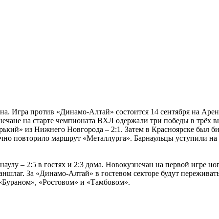
а. Игра против «Динамо-Алтай» состоится 14 сентября на Арен
знечане на старте чемпионата ВХЛ одержали три победы в трёх вы
ький» из Нижнего Новгорода – 2:1. Затем в Красноярске был б
чно повторило маршрут «Металлурга». Барнаульцы уступили на в
аулу – 2:5 в гостях и 2:3 дома. Новокузнечан на первой игре но
ншлаг. За «Динамо-Алтай» в гостевом секторе будут переживать
 «Бураном», «Ростовом» и «Тамбовом».