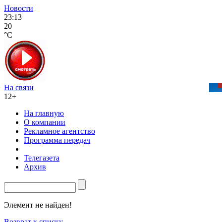
Новости
23:13
20
°C
На связи
12+
На главную
О компании
Рекламное агентство
Программа передач
Телегазета
Архив
Элемент не найден!
Возврат к списку