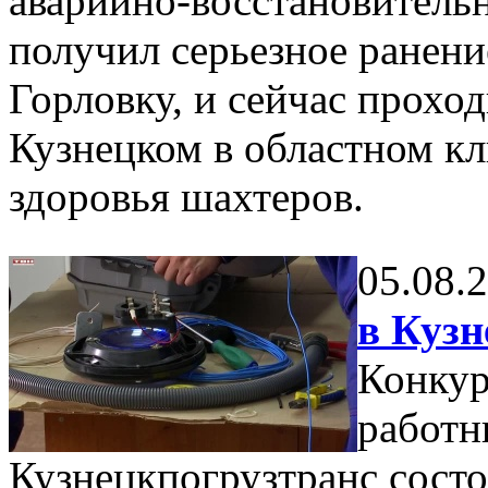
аварийно-восстановитель
получил серьезное ранени
Горловку, и сейчас проход
Кузнецком в областном к
здоровья шахтеров.
05.08.
в Кузн
Конкур
работн
Кузнецкпогрузтранс состо