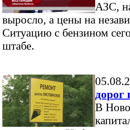
АЗС, н
выросло, а цены на незав
Ситуацию с бензином сег
штабе.
05.08.
дорог 
В Ново
капита