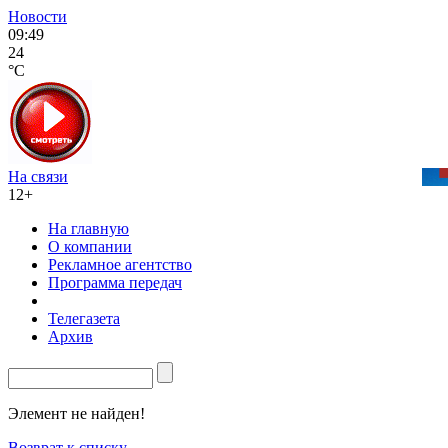
Новости
09:49
24
°C
На связи
12+
На главную
О компании
Рекламное агентство
Программа передач
Телегазета
Архив
Элемент не найден!
Возврат к списку