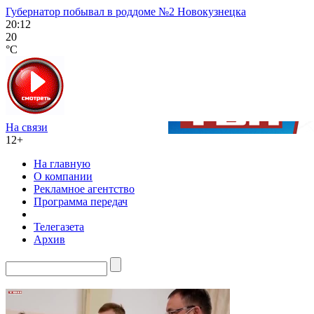
Губернатор побывал в роддоме №2 Новокузнецка
20:12
20
°C
На связи
12+
На главную
О компании
Рекламное агентство
Программа передач
Телегазета
Архив