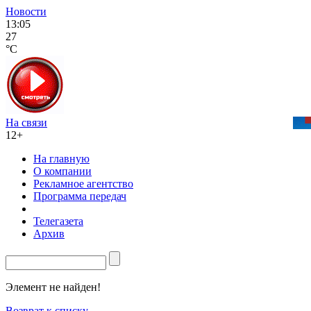
Новости
13:05
27
°C
На связи
12+
На главную
О компании
Рекламное агентство
Программа передач
Телегазета
Архив
Элемент не найден!
Возврат к списку