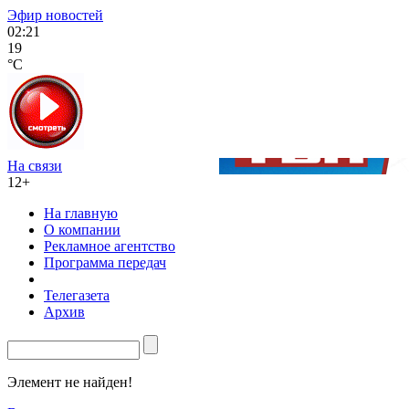
Эфир новостей
02:21
19
°C
На связи
12+
На главную
О компании
Рекламное агентство
Программа передач
Телегазета
Архив
Элемент не найден!