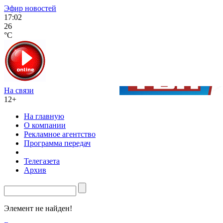
Эфир новостей
17:02
26
°C
На связи
12+
На главную
О компании
Рекламное агентство
Программа передач
Телегазета
Архив
Элемент не найден!