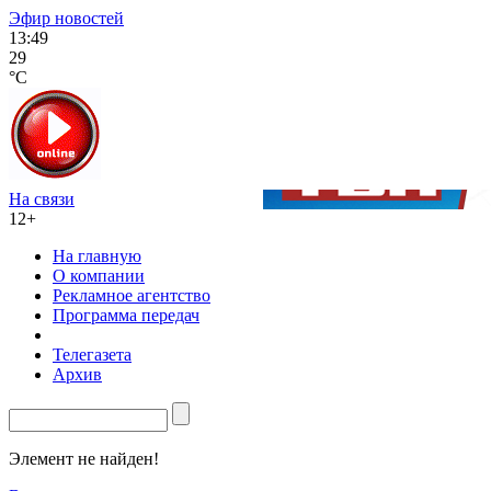
Эфир новостей
13:49
29
°C
На связи
12+
На главную
О компании
Рекламное агентство
Программа передач
Телегазета
Архив
Элемент не найден!