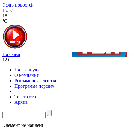
Эфир новостей
15:57
18
°C
На связи
12+
На главную
О компании
Рекламное агентство
Программа передач
Телегазета
Архив
Элемент не найден!