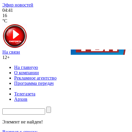
Эфир новостей
04:41
16
°C
На связи
12+
На главную
О компании
Рекламное агентство
Программа передач
Телегазета
Архив
Элемент не найден!
Возврат к списку