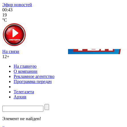
Эфир новостей
00:43
19
°C
На связи
12+
На главную
О компании
Рекламное агентство
Программа передач
Телегазета
Архив
Элемент не найден!