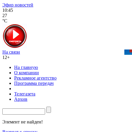
Эфир новостей
10:45
27
°C
На связи
12+
На главную
О компании
Рекламное агентство
Программа передач
Телегазета
Архив
Элемент не найден!
Возврат к списку