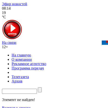
Эфир новостей
08:14
19
°C
На связи
12+
На главную
О компании
Рекламное агентство
Программа передач
Телегазета
Архив
Элемент не найден!
Возврат к списку