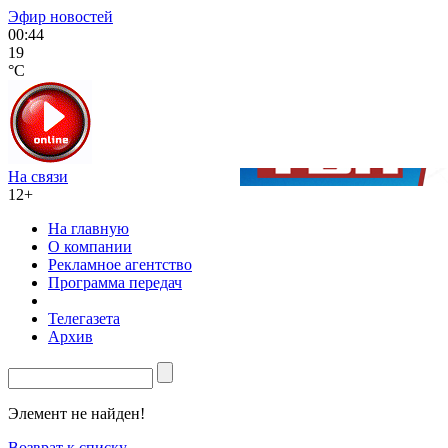
Эфир новостей
00:44
19
°C
На связи
12+
На главную
О компании
Рекламное агентство
Программа передач
Телегазета
Архив
Элемент не найден!
Возврат к списку