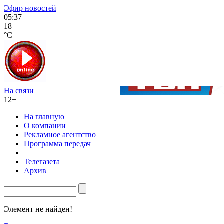
Эфир новостей
05:37
18
°C
На связи
12+
На главную
О компании
Рекламное агентство
Программа передач
Телегазета
Архив
Элемент не найден!