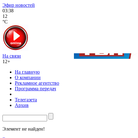
Эфир новостей
03:38
12
°C
На связи
12+
На главную
О компании
Рекламное агентство
Программа передач
Телегазета
Архив
Элемент не найден!