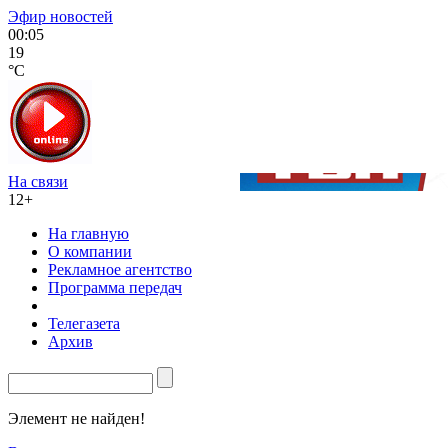
Эфир новостей
00:05
19
°C
На связи
12+
На главную
О компании
Рекламное агентство
Программа передач
Телегазета
Архив
Элемент не найден!