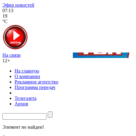
Эфир новостей
07:13
19
°C
На связи
12+
На главную
О компании
Рекламное агентство
Программа передач
Телегазета
Архив
Элемент не найден!