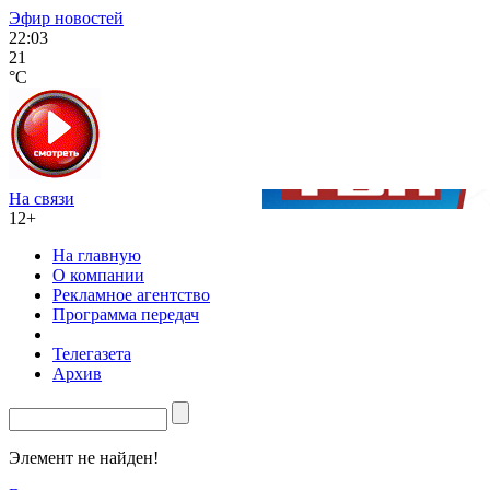
Эфир новостей
22:03
21
°C
На связи
12+
На главную
О компании
Рекламное агентство
Программа передач
Телегазета
Архив
Элемент не найден!