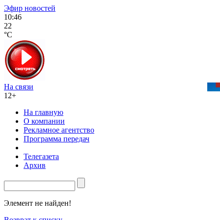
Эфир новостей
10:46
22
°C
На связи
12+
На главную
О компании
Рекламное агентство
Программа передач
Телегазета
Архив
Элемент не найден!
Возврат к списку