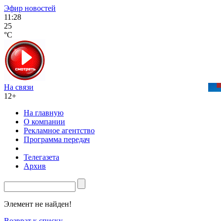
Эфир новостей
11:28
25
°C
На связи
12+
На главную
О компании
Рекламное агентство
Программа передач
Телегазета
Архив
Элемент не найден!
Возврат к списку