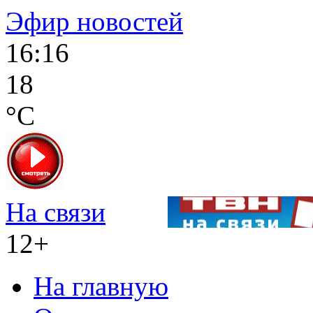
Эфир новостей
16:16
18
°C
На связи
12+
На главную