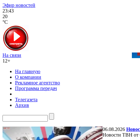
Эфир новостей
23:43
20
°C
На связи
12+
На главную
О компании
Рекламное агентство
Программа передач
Телегазета
Архив
06.08.2026
Новос
Новости ТВН от 