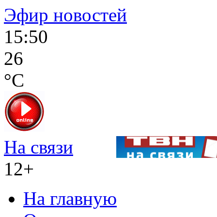
Эфир новостей
15:50
26
°C
На связи
12+
На главную