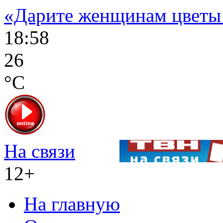
«Дарите женщинам цветы
18:58
26
°C
На связи
12+
На главную