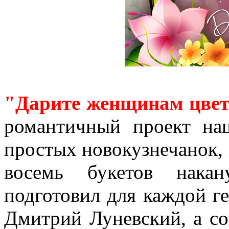
"Дарите женщинам цве
романтичный проект наш
простых новокузнечанок, 
восемь букетов накан
подготовил для каждой г
Дмитрий Луневский, а с