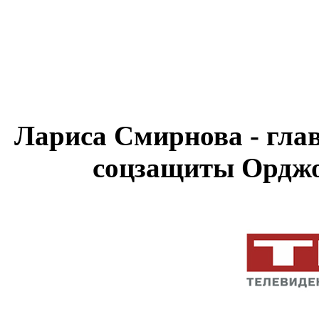
Лариса Смирнова - гла
соцзащиты Орджо