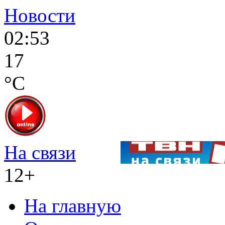
Новости
02:53
17
°C
На связи
12+
На главную