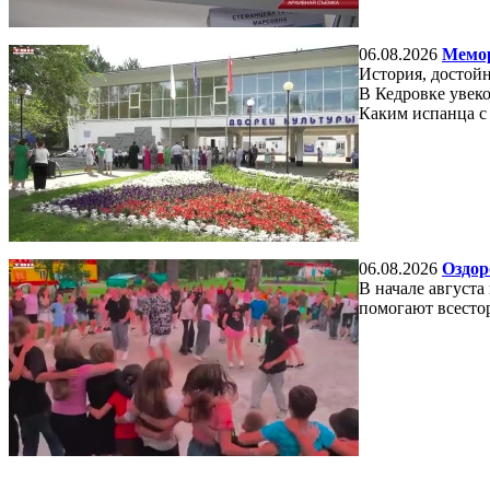
06.08.2026
Мемор
История, достойн
В Кедровке увеко
Каким испанца с
06.08.2026
Оздор
В начале августа
помогают всесто