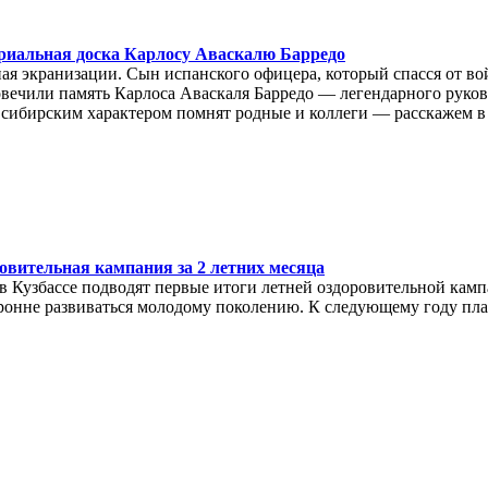
иальная доска Карлосу Аваскалю Барредо
ая экранизации. Сын испанского офицера, который спасся от во
вечили память Карлоса Аваскаля Барредо — легендарного руково
 сибирским характером помнят родные и коллеги — расскажем в
овительная кампания за 2 летних месяца
 в Кузбассе подводят первые итоги летней оздоровительной камп
ронне развиваться молодому поколению. К следующему году пл