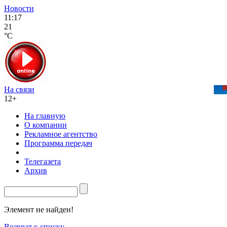
Новости
11:17
21
°C
На связи
12+
На главную
О компании
Рекламное агентство
Программа передач
Телегазета
Архив
Элемент не найден!
Возврат к списку