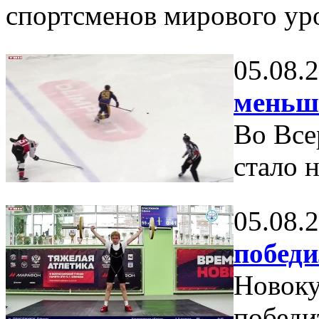
спортсменов мирового ур
05.08.
меньш
Во Все
стало 
05.08.
победи
Новоку
победи