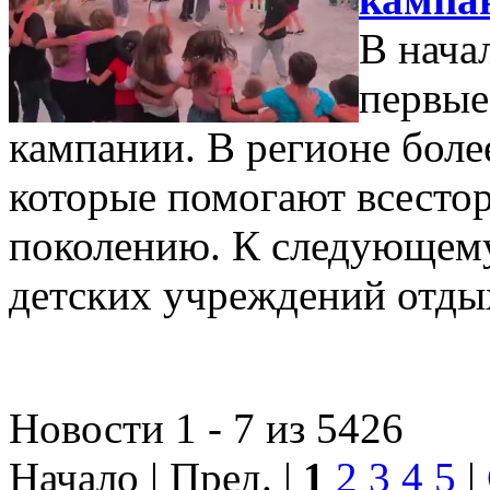
В нача
первые
кампании. В регионе боле
которые помогают всесто
поколению. К следующем
детских учреждений отды
Новости 1 - 7 из 5426
Начало | Пред. |
1
2
3
4
5
|