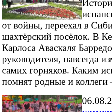
Истори
испанс
от войны, переехал в Сиб
шахтёрский посёлок. В Ке
Карлоса Аваскаля Барред
руководителя, навсегда и
самих горняков. Каким ис
помнят родные и коллеги
06.08.
кампан