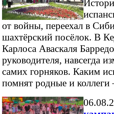
Истори
испанс
от войны, переехал в Сиб
шахтёрский посёлок. В Ке
Карлоса Аваскаля Барред
руководителя, навсегда и
самих горняков. Каким ис
помнят родные и коллеги
06.08.
кампан