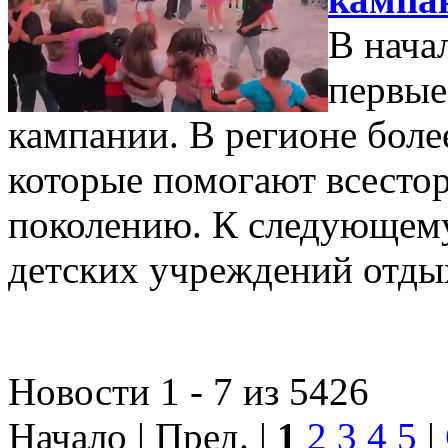
В нача
первые
кампании. В регионе боле
которые помогают всесто
поколению. К следующем
детских учреждений отды
Новости 1 - 7 из 5426
Начало | Пред. |
1
2
3
4
5
|