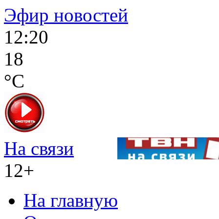
Эфир новостей
12:20
18
°C
На связи
12+
На главную