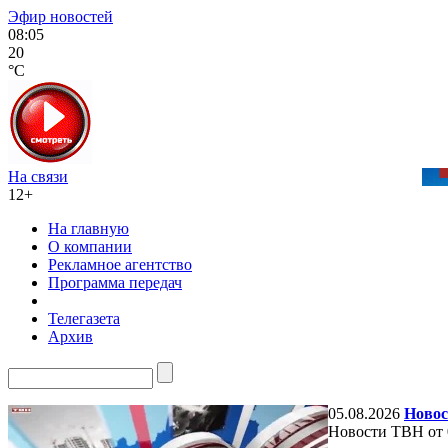
Эфир новостей
08:05
20
°C
На связи
12+
На главную
О компании
Рекламное агентство
Программа передач
Телегазета
Архив
05.08.2026
Новос
Новости ТВН от 