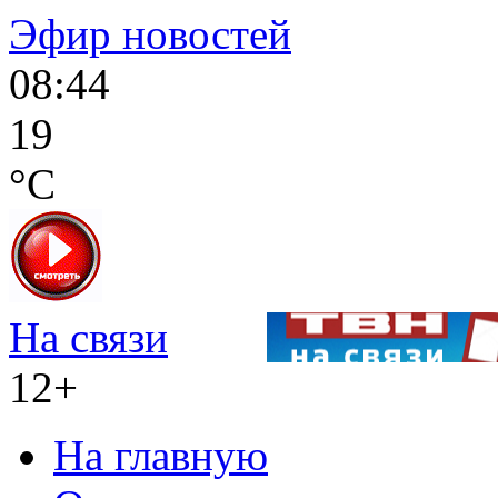
Эфир новостей
08:44
19
°C
На связи
12+
На главную