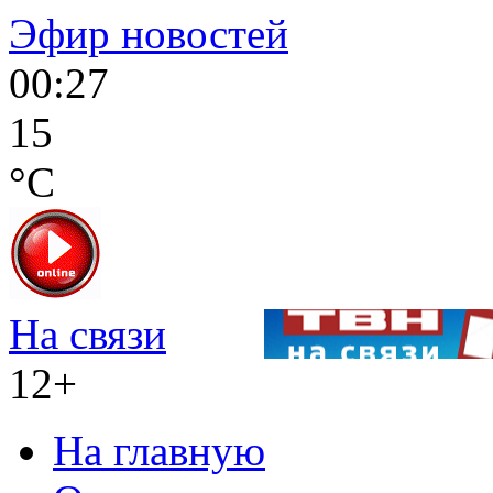
Эфир новостей
00:27
15
°C
На связи
12+
На главную