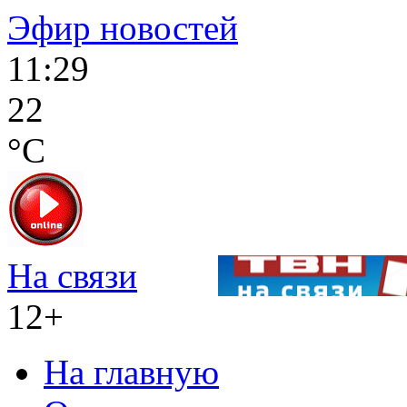
Эфир новостей
11:29
22
°C
На связи
12+
На главную