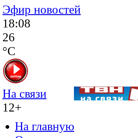
Эфир новостей
18:08
26
°C
На связи
12+
На главную