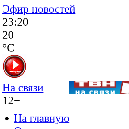
Эфир новостей
23:20
20
°C
На связи
12+
На главную