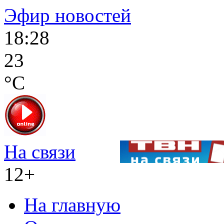
Эфир новостей
18:28
23
°C
На связи
12+
На главную