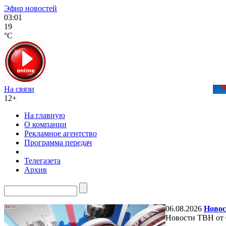
Эфир новостей
03:01
19
°C
На связи
12+
На главную
О компании
Рекламное агентство
Программа передач
Телегазета
Архив
06.08.2026
Новос
Новости ТВН от 