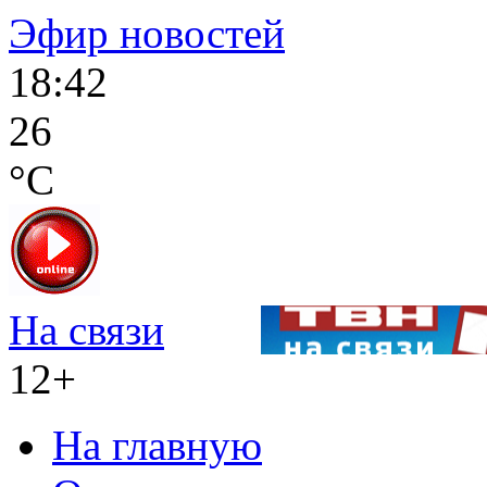
Эфир новостей
18:42
26
°C
На связи
12+
На главную