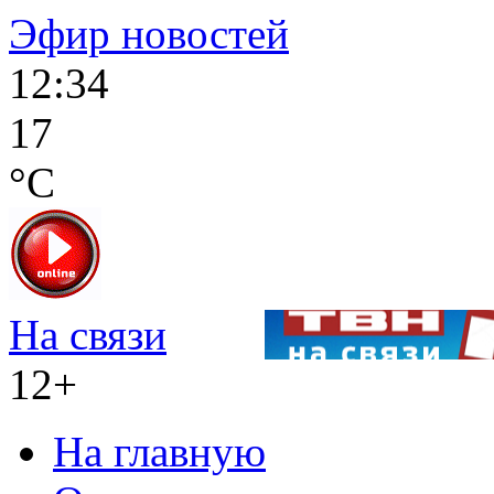
Эфир новостей
12:34
17
°C
На связи
12+
На главную