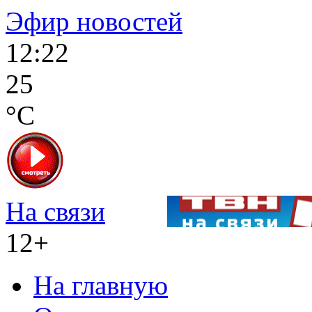
Эфир новостей
12:22
25
°C
На связи
12+
На главную