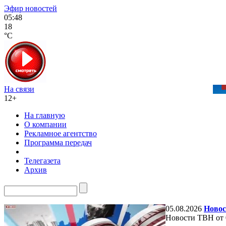
Эфир новостей
05:48
18
°C
На связи
12+
На главную
О компании
Рекламное агентство
Программа передач
Телегазета
Архив
05.08.2026
Новос
Новости ТВН от 