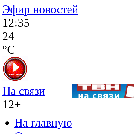
Эфир новостей
12:35
24
°C
На связи
12+
На главную