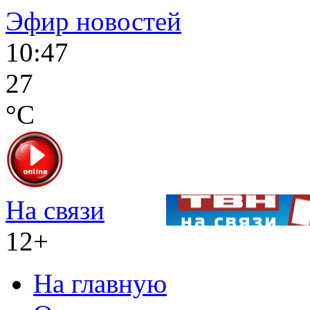
Эфир новостей
10:47
27
°C
На связи
12+
На главную