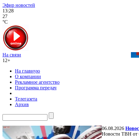
Эфир новостей
13:28
27
°C
На связи
12+
На главную
О компании
Рекламное агентство
Программа передач
Телегазета
Архив
06.08.2026
Новос
Новости ТВН от 